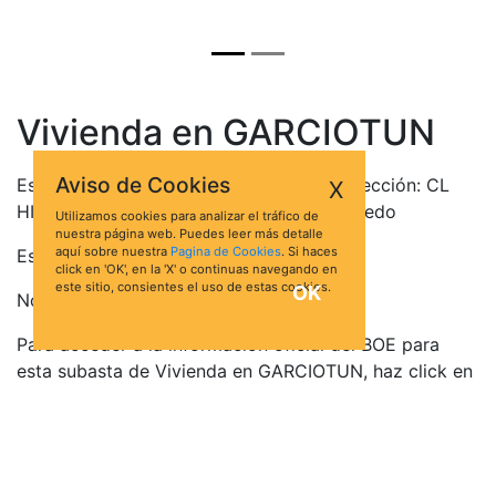
Vivienda en GARCIOTUN
Aviso de Cookies
Este bien se encuentra en la siguiente dirección: CL
X
HIGUERILLAS 8, 45643, GARCIOTUN, Toledo
Utilizamos cookies para analizar el tráfico de
nuestra página web. Puedes leer más detalle
aquí sobre nuestra
Pagina de Cookies
. Si haces
Está valorado en 31.135,02 €
click en 'OK', en la 'X' o continuas navegando en
este sitio, consientes el uso de estas cookies.
OK
No hay pujas para esta subasta.
Para acceder a la información oficial del BOE para
esta subasta de Vivienda en GARCIOTUN, haz click en
el botón Ver Ficha:
Ver ficha