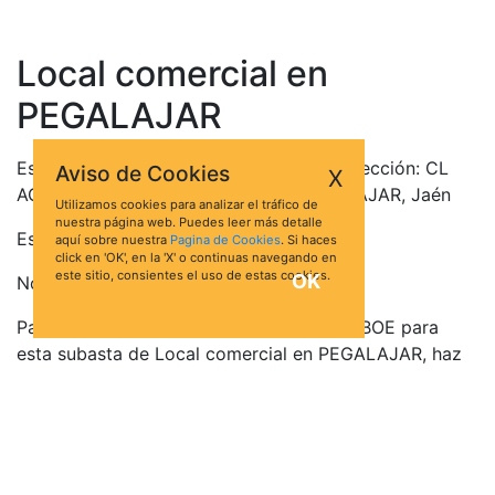
Local comercial en
PEGALAJAR
Este bien se encuentra en la siguiente dirección: CL
Aviso de Cookies
X
AGRAMADEROS 13 BJ L2, 23110, PEGALAJAR, Jaén
Utilizamos cookies para analizar el tráfico de
nuestra página web. Puedes leer más detalle
Está valorado en 35.944,46 €
aquí sobre nuestra
Pagina de Cookies
. Si haces
click en 'OK', en la 'X' o continuas navegando en
este sitio, consientes el uso de estas cookies.
OK
No hay pujas para esta subasta.
Para acceder a la información oficial del BOE para
esta subasta de Local comercial en PEGALAJAR, haz
click en el botón Ver Ficha:
Ver ficha
Quizá te interese