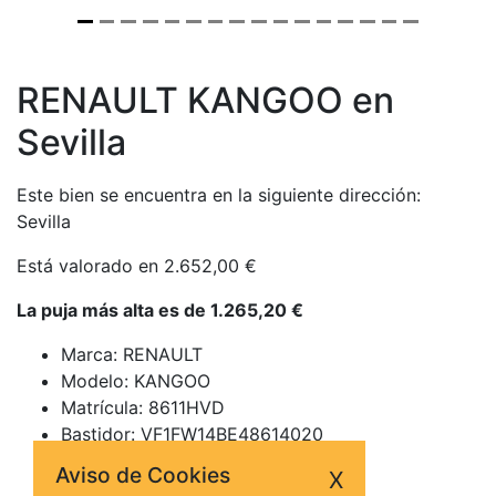
RENAULT KANGOO en
Sevilla
Este bien se encuentra en la siguiente dirección:
Sevilla
Está valorado en 2.652,00 €
La puja más alta es de 1.265,20 €
Marca: RENAULT
Modelo: KANGOO
Matrícula: 8611HVD
Bastidor: VF1FW14BE48614020
Fecha de matriculación: 30-12-2013
Aviso de Cookies
X
Fecha de adquisición: 14-02-2017