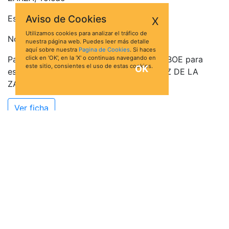
Aviso de Cookies
Está valorado en 38.014,60 €
X
Utilizamos cookies para analizar el tráfico de
No hay pujas para esta subasta.
nuestra página web. Puedes leer más detalle
aquí sobre nuestra
Pagina de Cookies
. Si haces
Para acceder a la información oficial del BOE para
click en 'OK', en la 'X' o continuas navegando en
este sitio, consientes el uso de estas cookies.
OK
esta subasta de Vivienda en SANTA CRUZ DE LA
ZARZA, haz click en el botón Ver Ficha:
Ver ficha
Quizá te interese
Subastas de inmuebles
Últimas subastas del BOE