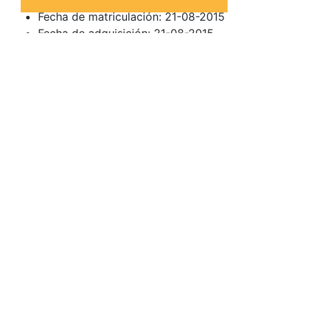
Bastidor: UU18SDN4553639135
Fecha de matriculación: 21-08-2015
Fecha de adquisición: 21-08-2015
Para acceder a la información oficial del BOE para
esta subasta de DACIA DOKKER en Valladolid, haz
click en el botón Ver Ficha:
Ver ficha
Quizá te interese
Subastas de vehículos
Últimas subastas del BOE