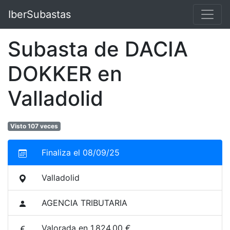
IberSubastas
Subasta de DACIA
DOKKER en
Valladolid
Visto 107 veces
Finaliza el 08/09/25
Valladolid
AGENCIA TRIBUTARIA
Valorada en 1.824,00 €