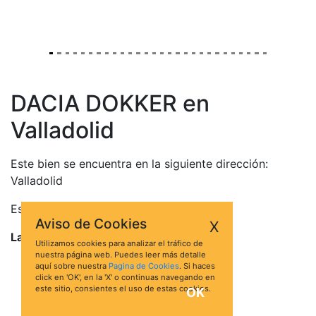
DACIA DOKKER en
Valladolid
Este bien se encuentra en la siguiente dirección:
Valladolid
Está valorado en 1.824,00 €
Aviso de Cookies
X
La puja más alta es de 182,40 €
Utilizamos cookies para analizar el tráfico de
nuestra página web. Puedes leer más detalle
Marca: DACIA
aquí sobre nuestra
Pagina de Cookies
. Si haces
click en 'OK', en la 'X' o continuas navegando en
Modelo: DOKKER
este sitio, consientes el uso de estas cookies.
OK
Matrícula: 5873JHP