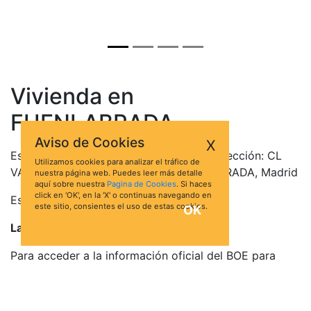
Vivienda en
FUENLABRADA
Aviso de Cookies
X
Este bien se encuentra en la siguiente dirección: CL
Utilizamos cookies para analizar el tráfico de
VALDEMORILLO 7 2 A, 28945, FUENLABRADA, Madrid
nuestra página web. Puedes leer más detalle
aquí sobre nuestra
Pagina de Cookies
. Si haces
click en 'OK', en la 'X' o continuas navegando en
Está valorado en 121.886,44 €
este sitio, consientes el uso de estas cookies.
OK
La puja más alta es de 62.188,64 €
Para acceder a la información oficial del BOE para
esta subasta de Vivienda en FUENLABRADA, haz click
en el botón Ver Ficha: