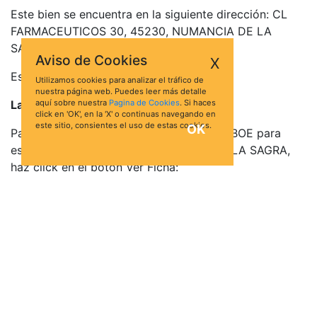
Este bien se encuentra en la siguiente dirección: CL
FARMACEUTICOS 30, 45230, NUMANCIA DE LA
SAGRA, Toledo
Aviso de Cookies
X
Está valorado en 43.610,07 €
Utilizamos cookies para analizar el tráfico de
nuestra página web. Puedes leer más detalle
La puja más alta es de 4.361,01 €
aquí sobre nuestra
Pagina de Cookies
. Si haces
click en 'OK', en la 'X' o continuas navegando en
este sitio, consientes el uso de estas cookies.
OK
Para acceder a la información oficial del BOE para
esta subasta de Solar en NUMANCIA DE LA SAGRA,
haz click en el botón Ver Ficha:
Ver ficha
Quizá te interese
Subastas de inmuebles