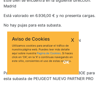
Este bien se encuentra en la siguiente dirección:
Madrid
Está valorado en 6.936,00 € y no presenta cargas.
No hay pujas para esta subasta.
Marca: PEUGEOT
Aviso de Cookies
X
Modelo: NUEVO PARTNER PRO STAN
Matrícula: 2265LCS
Utilizamos cookies para analizar el tráfico de
nuestra página web. Puedes leer más detalle
Bastidor: VR3EFBHWBKN522090
aquí sobre nuestra
Pagina de Cookies
. Si haces
Fecha de matriculación: 26-11-2019
click en 'OK', en la 'X' o continuas navegando en
este sitio, consientes el uso de estas cookies.
OK
Fecha de adquisición: 24-04-2024
Para acceder a la información oficial del BOE para
esta subasta de PEUGEOT NUEVO PARTNER PRO
STAN en Madrid, haz click en el botón Ver Ficha:
Ver ficha