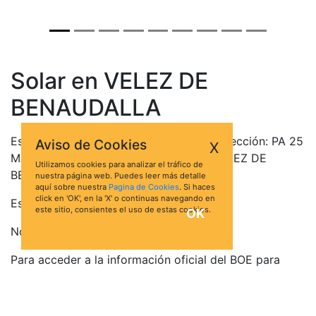
Solar en VELEZ DE
BENAUDALLA
Este bien se encuentra en la siguiente dirección: PA 25
Aviso de Cookies
X
MAN 8, PP1 LAS CAÑADAS 0, 18670, VELEZ DE
Utilizamos cookies para analizar el tráfico de
BENAUDALLA, Granada
nuestra página web. Puedes leer más detalle
aquí sobre nuestra
Pagina de Cookies
. Si haces
click en 'OK', en la 'X' o continuas navegando en
Está valorado en 11.040,00 €
este sitio, consientes el uso de estas cookies.
OK
No hay pujas para esta subasta.
Para acceder a la información oficial del BOE para
esta subasta de Solar en VELEZ DE BENAUDALLA, haz
click en el botón Ver Ficha: