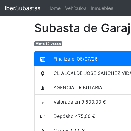
IberSubastas
Home
(current)
Vehículos
Inmuebles
Subasta de Gara
Visto 12 veces
Finaliza el 06/07/26
CL ALCALDE JOSE SANCHEZ VIDA 2 
AGENCIA TRIBUTARIA
Valorada en 9.500,00 €
Depósito 475,00 €
Cargas 0,00 ?