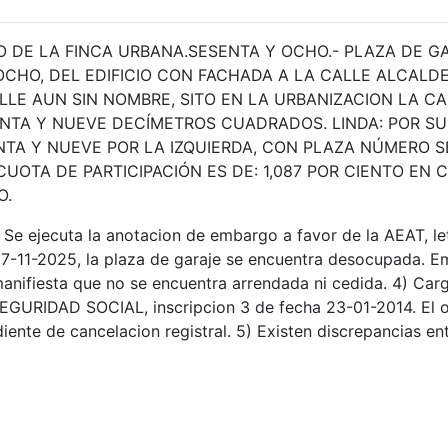
O DE LA FINCA URBANA.SESENTA Y OCHO.- PLAZA DE GA
HO, DEL EDIFICIO CON FACHADA A LA CALLE ALCALDE
E AUN SIN NOMBRE, SITO EN LA URBANIZACION LA CAL
NTA Y NUEVE DECÍMETROS CUADRADOS. LINDA: POR SU
TA Y NUEVE POR LA IZQUIERDA, CON PLAZA NÚMERO SE
UOTA DE PARTICIPACIÓN ES DE: 1,087 POR CIENTO EN
O.
) Se ejecuta la anotacion de embargo a favor de la AEAT, le
07-11-2025, la plaza de garaje se encuentra desocupada. E
l, manifiesta que no se encuentra arrendada ni cedida. 4) 
GURIDAD SOCIAL, inscripcion 3 de fecha 23-01-2014. El o
ente de cancelacion registral. 5) Existen discrepancias entr