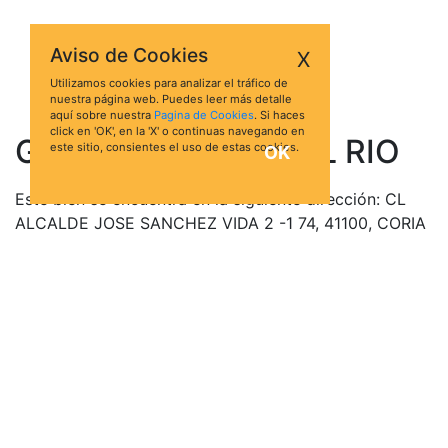
Aviso de Cookies
X
Utilizamos cookies para analizar el tráfico de
nuestra página web. Puedes leer más detalle
aquí sobre nuestra
Pagina de Cookies
. Si haces
click en 'OK', en la 'X' o continuas navegando en
Garaje en CORIA DEL RIO
este sitio, consientes el uso de estas cookies.
OK
Este bien se encuentra en la siguiente dirección: CL
ALCALDE JOSE SANCHEZ VIDA 2 -1 74, 41100, CORIA
DEL RIO, Sevilla
Está valorado en 9.500,00 €
No hay pujas para esta subasta.
Para acceder a la información oficial del BOE para
esta subasta de Garaje en CORIA DEL RIO, haz click en
el botón Ver Ficha: